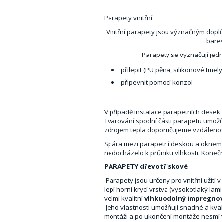
Parapety vnitřní
Vnitřní parapety jsou význačným dopl
barev
Parapety se vyznačují jed
přilepit (PU pěna, silikonové tme
připevnit pomocí konzol
V případě instalace parapetních desek 
Tvarování spodní části parapetu umožňu
zdrojem tepla doporučujeme vzdálenos
Spára mezi parapetní deskou a oknem 
nedocházelo k průniku vlhkosti. Konečn
PARAPETY dřevotřískové
Parapety jsou určeny pro vnitřní užití
lepí horní krycí vrstva (vysokotlaký la
velmi kvalitní
vlhkuodolný impregnov
Jeho vlastnosti umožňují snadné a kval
montáži a po ukončení montáže nesmí 