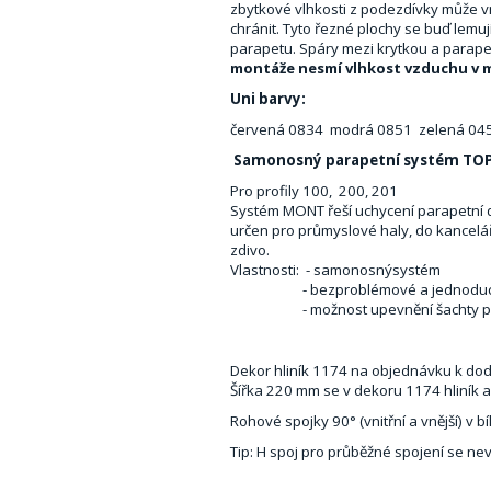
zbytkové vlhkosti z podezdívky může vn
chránit. Tyto řezné plochy se buď lemu
parapetu. Spáry mezi krytkou a parap
montáže nesmí vlhkost vzduchu v 
Uni barvy:
červená 0834 modrá 0851 zelená 045
Samonosný parapetní systém TO
Pro profily 100, 200, 201
Systém MONT řeší uchycení parapetní
určen pro průmyslové haly, do kancelá
zdivo.
Vlastnosti: - samonosnýsystém
- bezproblémové a jednoduché u
- možnost upevnění šachty pro da
Dekor hliník 1174 na objednávku k dod
Šířka 220 mm se v dekoru 1174 hliník 
Rohové spojky 90° (vnitřní a vnější) v
Tip: H spoj pro průběžné spojení se n