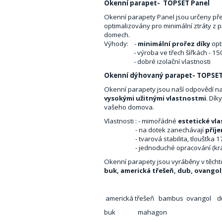
Okenní parapet- TOPSET Panel
Okenní parapety Panel jsou určeny p
optimalizovány pro minimální ztráty z
domech.
Výhody: -
minimální prořez díky
opt
- výroba ve třech šířkách - 150,
- dobré izolační vlastnosti
Okenní dýhovaný parapet- TOPSET
Okenní parapety jsou naší odpovědí na
vysokými užitnými vlastnostmi
. Dík
vašeho domova.
Vlastnosti : - mimořádné
estetické vla
- na dotek zanechávají
příj
- tvarová stabilita, tloušťka 
- jednoduché opracování (krácení,
Okenní parapety jsou vyráběny v těch
buk, americká třešeň, dub, ovang
americká třešeň bambus ovangol 
buk mahagon