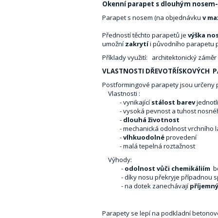
Okenní parapet s dlouhým nosem
Parapet s nosem (na objednávku
v ma
Předností těchto parapetů je
výška no
umožní
zakrytí
i původního parapetu p
Příklady využití: architektonický zámě
VLASTNOSTI DŘEVOTŘÍSKOVÝCH P
Postformingové parapety jsou určeny pr
Vlastnosti :
- vynikající
stálost barev
jednotl
- vysoká pevnost a tuhost nosného ma
-
dlouhá životnost
- mechanická odolnost vrchního l
-
vlhkuodolné
provedení
- malá tepelná roztažnost
Výhody:
-
odolnost vůči chemikáliím
b
- díky nosu překryje případnou sp
- na dotek zanechávají
příjemný
Parapety se lepí na podkladní betonov