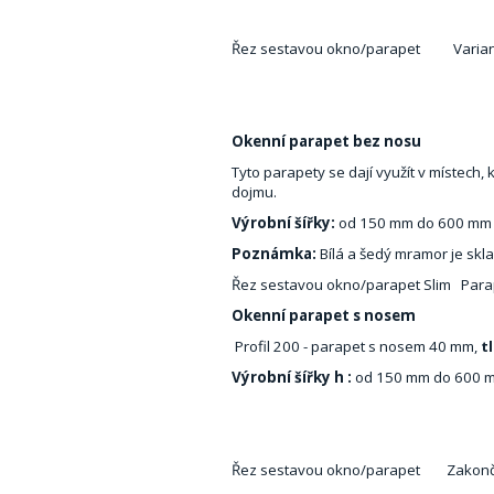
Řez sestavou okno/parapet Variant
Okenní parapet bez nosu
Tyto parapety se dají využít v místech,
dojmu.
Výrobní šířky:
od 150 mm do 600 mm 
Poznámka:
Bílá a šedý mramor je skl
Řez sestavou okno/parapet Slim Parape
Okenní parapet s nosem
Profil 200 - parapet s nosem 40 mm,
t
Výrobní šířky h :
od 150 mm do 600 mm
Řez sestavou okno/parapet Zakonč