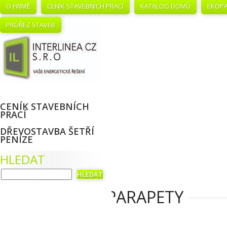
O FIRMĚ
CENÍK STAVEBNÍCH PRACÍ
KATALOG DOMŮ
EKOPA
PRŮŘEZ STAVEB
CENÍK STAVEBNÍCH
PRACÍ
DŘEVOSTAVBA ŠETŘÍ
PENÍZE
HLEDAT
PARAPETY