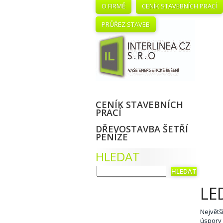
O FIRMĚ
CENÍK STAVEBNÍCH PRACÍ
PRŮŘEZ STAVEB
CENÍK STAVEBNÍCH
PRACÍ
DŘEVOSTAVBA ŠETŘÍ
PENÍZE
HLEDAT
LE
Největš
úspory 