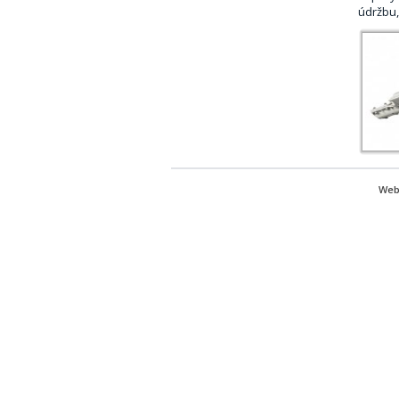
údržbu,
Web