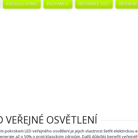
KATALOG DOMŮ
EKOPANELY
REFERENCE 2022
REFERENC
D VEŘEJNÉ OSVĚTLENÍ
ím pokrokem LED veřejného osvětlení je jejich vlastnost šetřit elektrickou e
energie až o 50% o proti klasickým zdrojům. Další důležitý benefit veřejnéh