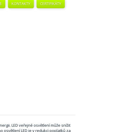
E
KONTAKTY
CERTIFIKÁTY
nergii. LED veřejné osvětlení může snížit
o osvětlení LED je v redukci poplatků za