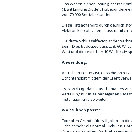
Das Wesen dieser Lösung ist eine Kom
( Light Emitting Diode) . Insbesondere e
von 70.000 Betriebsstunden.
Diese Tatsache wird durch deutlich störu
Elektronik so oft zitiert , dass nämlich
Die dritte Schlüsselfaktor ist der Verb
sein . Dies bedeutet, dass z. B. 60 W -
Watt und die restlichen 40 W effektiv s
Anwendung:
Vorteil der Lösung ist, dass die Anzeige
Lichtintensität mit dem der Client verw
Es ist wichtig , dass das Thema des Au
Verteilung nur in seiner eigenen Befest
Installation und so weiter .
Wo es Ihnen passt :
Formal im Grunde überall , aber da die 
Licht ist mehr als normal - Schulen, Ho
Produktionsstätten , Vertriebszentren,