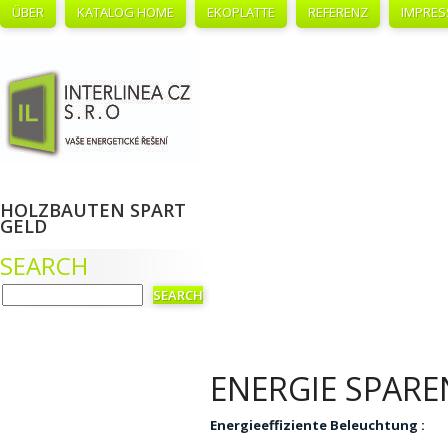
ÜBER
KATALOG HOME
EKOPLATTE
REFERENZ
IMPRE
HOLZBAUTEN SPART
GELD
SEARCH
ENERGIE SPARE
Energieeffiziente Beleuchtung :